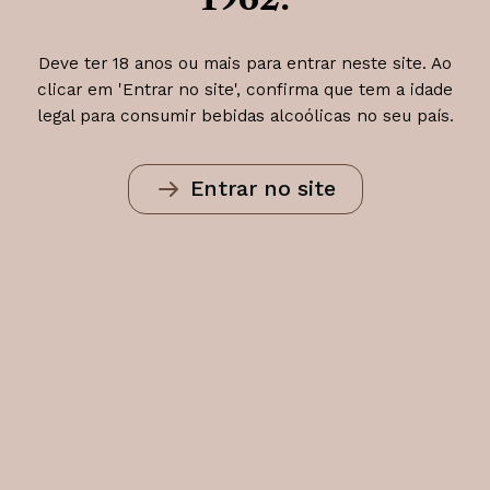
Deve ter 18 anos ou mais para entrar neste site. Ao
clicar em 'Entrar no site', confirma que tem a idade
ESTEJA INFORMADO
legal para consumir bebidas alcoólicas no seu país.
Newsletter
Subscreva a nossa newsletter e receba as últimas
Entrar no site
novidades sobre os produtos, promoções e ofertas
especiais da Adega Cooperativa e Agrícola da Ilha
Graciosa.
PRIMEIRO E ÚLTIMO NOME
E-MAIL