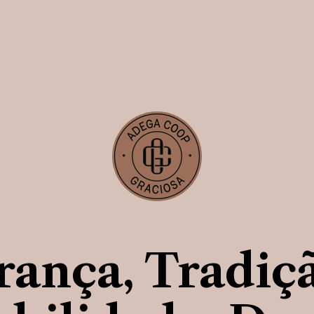
evar
sa tem
s
ssente
tradição,
ança, Tradiç