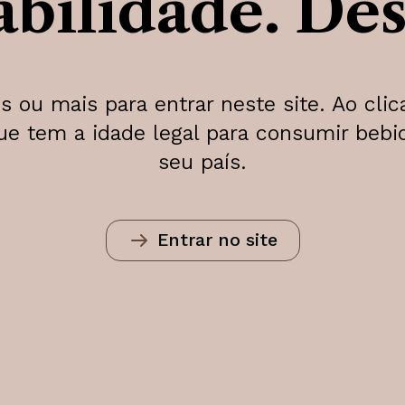
abilidade. Des
s ou mais para entrar neste site. Ao clic
que tem a idade legal para consumir bebi
seu país.
Entrar no site
Inicialmente, a Ad
recebia castas br
crescimento da m
necessidade dos s