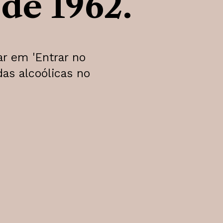
de 1962.
ar em 'Entrar no
das alcoólicas no
ega e Cooperativa, apenas
ancas, mas com o
esma, e também à
ócios, começou a receber